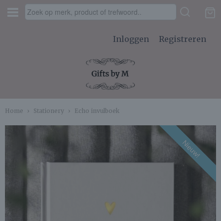
Inloggen
Registreren
Home
›
Stationery
›
Echo invulboek
Nieuw!