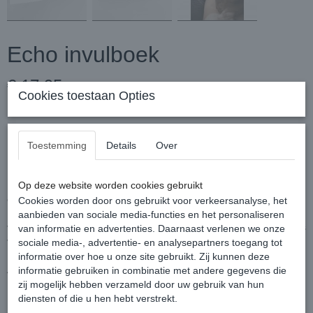
Echo invulboek
€ 17,95
Cookies toestaan Opties
Levertijd 2 - 3 werkdagen
Toestemming
Details
Over
Echo boekje
In dit echoboekje plak je de foto’s die je gekregen hebt van de
Op deze website worden cookies gebruikt
echo’s tijdens de zwangerschap.
Cookies worden door ons gebruikt voor verkeersanalyse, het
In het begin van het boekje worden 3 vragen gesteld over de dag
aanbieden van sociale media-functies en het personaliseren
van de zwangerschapstest. Er is in totaal ruimte voor 36 echo foto’s
van informatie en advertenties. Daarnaast verlenen we onze
verdeeld over 12 echo momenten.
sociale media-, advertentie- en analysepartners toegang tot
informatie over hoe u onze site gebruikt. Zij kunnen deze
Afmetingen
informatie gebruiken in combinatie met andere gegevens die
zij mogelijk hebben verzameld door uw gebruik van hun
15X 15X 1.5
diensten of die u hen hebt verstrekt.
Hardcover