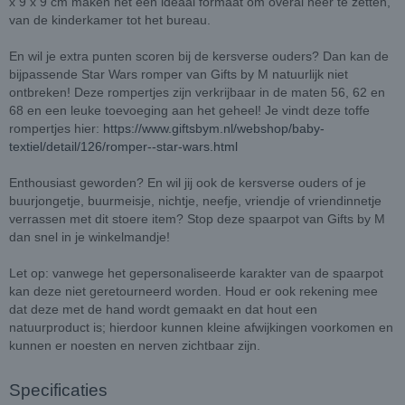
x 9 x 9 cm maken het een ideaal formaat om overal neer te zetten,
van de kinderkamer tot het bureau.
En wil je extra punten scoren bij de kersverse ouders? Dan kan de
bijpassende Star Wars romper van Gifts by M natuurlijk niet
ontbreken! Deze rompertjes zijn verkrijbaar in de maten 56, 62 en
68 en een leuke toevoeging aan het geheel! Je vindt deze toffe
rompertjes hier:
https://www.giftsbym.nl/webshop/baby-
textiel/detail/126/romper--star-wars.html
Enthousiast geworden? En wil jij ook de kersverse ouders of je
buurjongetje, buurmeisje, nichtje, neefje, vriendje of vriendinnetje
verrassen met dit stoere item? Stop deze spaarpot van Gifts by M
dan snel in je winkelmandje!
Let op: vanwege het gepersonaliseerde karakter van de spaarpot
kan deze niet geretourneerd worden. Houd er ook rekening mee
dat deze met de hand wordt gemaakt en dat hout een
natuurproduct is; hierdoor kunnen kleine afwijkingen voorkomen en
kunnen er noesten en nerven zichtbaar zijn.
Specificaties