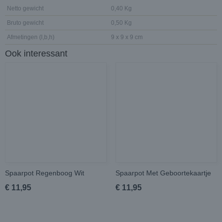
Netto gewicht
0,40 Kg
Bruto gewicht
0,50 Kg
Afmetingen (l,b,h)
9 x 9 x 9 cm
Ook interessant
Spaarpot Regenboog Wit
Spaarpot Met Geboortekaartje
€ 11,95
€ 11,95