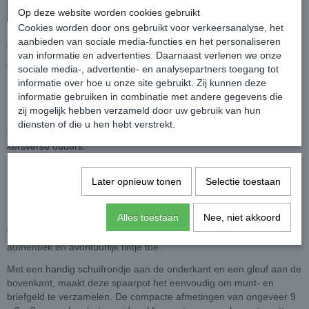
In winkelwagen
Op deze website worden cookies gebruikt
Cookies worden door ons gebruikt voor verkeersanalyse, het
aanbieden van sociale media-functies en het personaliseren
Ontdek de intergalactische wereld van Star Wars met deze unieke
van informatie en advertenties. Daarnaast verlenen we onze
gepersonaliseerde houten spaarpot met de mini Darth Vader en de
sociale media-, advertentie- en analysepartners toegang tot
mogelijkheid om de naam en geboortedatum van je kindje in het
informatie over hoe u onze site gebruikt. Zij kunnen deze
Star Wars lettertype toe te voegen. Deze spaarpot van Gifts by M is
informatie gebruiken in combinatie met andere gegevens die
zij mogelijk hebben verzameld door uw gebruik van hun
niet alleen een fantastisch kraamcadeau, maar ook een origineel
diensten of die u hen hebt verstrekt.
en persoonlijk geschenk dat vast zal worden gewaardeerd door de
kersverse ouders.
Deze houten spaarpot met deze baby Darth Vader brengt de
Later opnieuw tonen
Selectie toestaan
schattige charme van het Star Wars universum naar de
kinderkamer. De kleine Darth Vader siert de voorkant van de
Alles toestaan
Nee, niet akkoord
spaarpot en zal de verbeelding van de kindjes prikkelen. Het Star
Wars lettertype voor de naam en geboortedatum voegt een
authentiek en avontuurlijk tintje toe.
Met een handig schuifrondje aan de onderkant en een gleuf aan de
bovenkant, maakt deze spaarpot het eenvoudig om munt- en
briefgeld te verzamelen. De compacte afmetingen van ongeveer 9