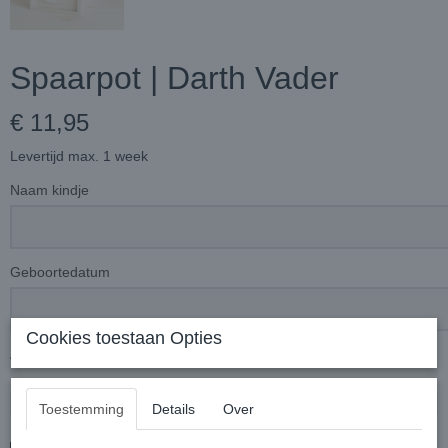
Spaarpot | Darth Vader
€ 11,95
Levertijd max. 1 week
Naam kindje
Geboortedatum
Cookies toestaan Opties
Aantal
Toestemming
Details
Over