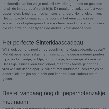
trekkoordje kan het zakje makkelijk worden geopend en gesloten,
terwijl de inhoud op z'n plek blijft. Dit maakt het zakje perfect voor
pepernoten, kruidnoten, schuimpjes of andere kleine lekkernijen.
Het compacte formaat zorgt ervoor dat het eenvoudig in een
schoen, tas of opbergmand past – ideaal voor kinderen én ouders
die van orde houden tijdens de drukke Sinterklaasperiode.
Het perfecte Sinterklaascadeau
Wil jij ook een origineel en persoonlijk sinterklaascadeautje geven?
Met dit pepernotenzakje met naam scoor je gegarandeerd punten
bij je kindje, neefje, nichtje, buurjongetje, buurmeisje of kleinkind.
Het zakje is niet alleen functioneel, maar ook feestelijk door de
vrolijke Sinterklaas-opdruk. Vul het met kruidnoten, schuimpjes of
andere lekkernijen en je hebt een kant-en-klaar cadeau om te
geven.
Bestel vandaag nog dit pepernotenzakje
met naam!
Geef dit jaar een persoonlijk pepernotenzakje met naam cadeau en