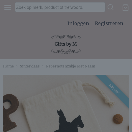
Inloggen
Registreren
Home
›
Sinterklaas
›
Pepernotenzakje Met Naam
Nieuw!