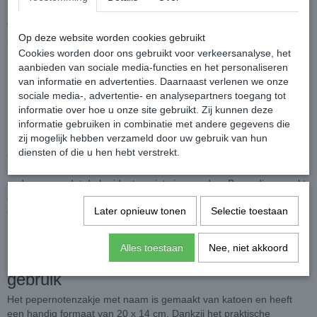
kind blij van wordt. Personaliseer het zakje eenvoudig met de naam
van het kindje erop en maak van een gewone traktatie een uniek
Op deze website worden cookies gebruikt
sinterklaascadeautje.
Cookies worden door ons gebruikt voor verkeersanalyse, het
aanbieden van sociale media-functies en het personaliseren
Een persoonlijk bewaarzakje voor
van informatie en advertenties. Daarnaast verlenen we onze
sociale media-, advertentie- en analysepartners toegang tot
pepernoten en kruidnoten
informatie over hoe u onze site gebruikt. Zij kunnen deze
informatie gebruiken in combinatie met andere gegevens die
Met dit pepernotenzakje met naam kunnen de kinderen makkelijk
zij mogelijk hebben verzameld door uw gebruik van hun
hun pepernootjes opbergen en bewaren. Geen kruimels op de tafel
diensten of die u hen hebt verstrekt.
of zoekgeraakte pepernoten meer; alles blijft netjes opgeborgen in
hun eigen zakje. Het zakje is ideaal voor thuis, op visite of
onderweg, zodat de kruidnoten niet vies worden. Bovendien maakt
de mogelijkheid tot personalisatie het zakje een attent en uniek
Later opnieuw tonen
Selectie toestaan
cadeau gedurende deze speciale decembermaand.
Alles toestaan
Nee, niet akkoord
Compact formaat en eenvoudig in
gebruik
Het pepernotenzakje met naam is gemaakt van katoen en heeft
een handig formaat van 20 x 14 cm. Dankzij het praktische