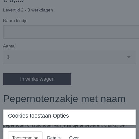
Levertijd 2 - 3 werkdagen
Naam kindje
Aantal
In winkelwagen
Pepernotenzakje met naam
Maak Sinterklaas extra speciaal met dit leuke pepernotenzakje met
Cookies toestaan Opties
naam! Dit compacte bewaarzakje van 20 x 14 cm is perfect om de
pepernoten of kruidnoten van je kindje te bewaren. Dankzij de
vrolijke opdruk van Sinterklaas en het handige trekkoordje is het
niet alleen praktisch, maar ook een persoonlijk cadeau waar ieder
Toestemming
Details
Over