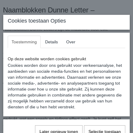
Naamblokken Dunne Letter –
Persoonlijk en Mooi Kraamcadeau
Cookies toestaan Opties
Naamblokken Dunne Letters zijn dé musthave voor elke
babykamer. Deze mooi houten blokken van 9 x 9 cm zijn volledig te
personaliseren met de naam van jouw kindje, in een mooi
Toestemming
Details
Over
lettertype. Superleuk om neer te zetten op een plankje, kast of
commode, en perfect als uniek kraamcadeau waar ouders écht blij
van worden.
Op deze website worden cookies gebruikt
Cookies worden door ons gebruikt voor verkeersanalyse, het
aanbieden van sociale media-functies en het personaliseren
*** Geef hier boven in het menu bij 'Aantal' het
van informatie en advertenties. Daarnaast verlenen we onze
aantal letters weer van de naam ***
sociale media-, advertentie- en analysepartners toegang tot
informatie over hoe u onze site gebruikt. Zij kunnen deze
informatie gebruiken in combinatie met andere gegevens die
Naam op hout: stijlvol en persoonlijk
zij mogelijk hebben verzameld door uw gebruik van hun
Met deze naamblokken geef je de babykamer een persoonlijke
diensten of die u hen hebt verstrekt.
touch. Elke letter van de naam wordt op een apart houten blok
gedrukt, wat een speels en tijdloos effect geeft. Je kunt zelf het
aantal letters aangeven in het menu bovenaan de pagina. De
blokken zijn verkrijgbaar in vrijwel elke kleur, inclusief de populaire
Later opnieuw tonen
Selectie toestaan