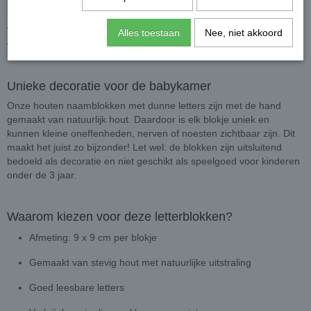
luipaardprint!
Wil je een andere kleur of stijl? Neem gerust contact met ons op —
Alles toestaan
Nee, niet akkoord
we denken graag met je mee!
Unieke decoratie voor de babykamer
Onze houten naamblokken met dunne letters zijn met de hand
gemaakt van natuurlijk hout. Daardoor is elk blokje uniek en
kunnen kleine oneffenheden, nerven of noesten zichtbaar zijn. Dit
maakt het juist zo bijzonder! Let wel: de blokken zijn uitsluitend
bedoeld als decoratie en niet geschikt als speelgoed voor kinderen
onder de 3 jaar.
Waarom kiezen voor deze letterblokken?
Afmeting: 9 x 9 cm per blokje
Gemaakt van stevig hout met natuurlijke uitstraling
Goed leesbare letters