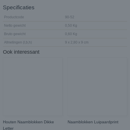
Specificaties
Productcode
90-52
Netto gewicht
0,50 Kg
Bruto gewicht
0,60 Kg
Afmetingen (l,b,h)
9 x 2,80 x 9 cm
Ook interessant
Houten Naamblokken Dikke
Naamblokken Luipaardprint
Letter