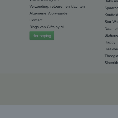
Baby mu
Verzending, retouren en klachten
Spaarpo
Algemene Voorwaarden
Knuffel
Contact
Star Wa
Blogs van Gifts by M
Naambl
Herroeping
Station
Happy 
Haakwe
Theegl
Sinterkl