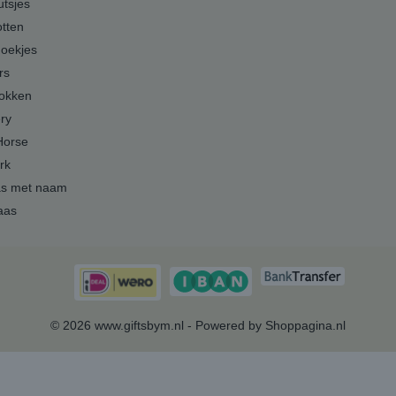
tsjes
tten
doekjes
rs
okken
ery
Horse
rk
as met naam
aas
© 2026 www.giftsbym.nl - Powered by Shoppagina.nl