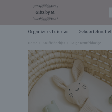
Organizers Luiertas
Geboorteknuffe
Home
›
Knuffeldoekjes
›
Beige Knuffeldoekje