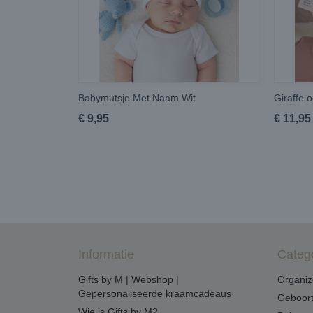
Babymutsje Met Naam Wit
Giraffe o
€ 9,95
€ 11,95
Informatie
Categ
Gifts by M | Webshop |
Organiz
Gepersonaliseerde kraamcadeaus
Geboort
Wie is Gifts by M?