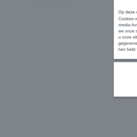
Op deze w
Cookies w
media-fun
we onze s
u onze si
gegevens 
hen hebt 