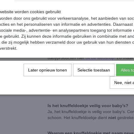
Dit speendoekje is gemaakt van zachte moussel
30 x 30 cm en heeft een lieve konijnenknuffe
ebsite worden cookies gebruikt
je kindje het doekje makkelijk vasthouden. Het
orden door ons gebruikt voor verkeersanalyse, het aanbieden van soc
ideaal om mee te slapen of als troost.
cties en het personaliseren van informatie en advertenties. Daarnaast
ociale media-, advertentie- en analysepartners toegang tot informatie
te gebruikt. Zij kunnen deze informatie gebruiken in combinatie met an
Een origineel en geliefd kraamcade
die zij mogelijk hebben verzameld door uw gebruik van hun diensten o
Een beige knuffeldoekje met naam is een popu
verstrekt.
valt. Het is zowel praktisch als persoonlijk.
babyproducten hier
uit de webshop
. Zo maak
Later opnieuw tonen
Selectie toestaan
Alles 
Veelgestelde vragen over het knuff
Nee, niet 
Vanaf welke leeftijd is een knuffeldoekje 
Een knuffeldoekje is geschikt vanaf de geboo
Is het knuffeldoekje veilig voor baby’s?
Ja, het knuffeldoekje is veilig voor baby’s. Co
schoon. Het knuffeldoekje dient
niet
gestreke
Waarom een knuffeldoekje met naam gev