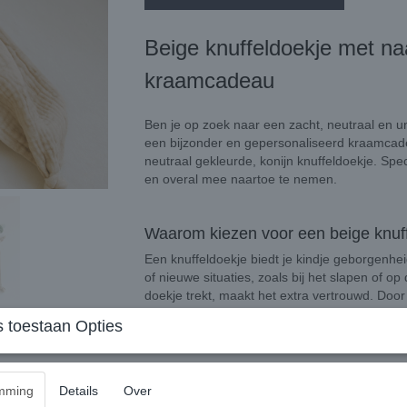
Beige knuffeldoekje met na
kraamcadeau
Ben je op zoek naar een zacht, neutraal en u
een bijzonder en gepersonaliseerd kraamcadea
neutraal gekleurde, konijn knuffeldoekje. Sp
en overal mee naartoe te nemen.
Waarom kiezen voor een beige knuf
Een knuffeldoekje biedt je kindje geborgenhei
of nieuwe situaties, zoals bij het slapen of 
doekje trekt, maakt het extra vertrouwd. Doo
van je kindje, wordt het nóg specialer. Het do
 toestaan Opties
herkennen op het kinderdagverblijf.
Bijzonder zacht en praktisch
mming
Details
Over