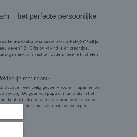
am – het perfecte persoonlijke
niek knuffeldoekje met naam voor je baby? Of wil je
u geven? Bij Gifts by M vind je dit prachtige,
eciaal gemaakt om vast te houden, mee te knuffelen
feldoekje met naam?
d, troost en een veilig gevoel – vooral in spannende
op de opvang. De geur van papa of mama die in het
r het knuffeldoekje te personaliseren met de naam
ekje raakt minder snel kwijt en is eenvoudig te